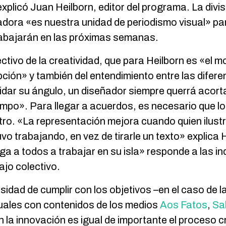
xplicó Juan Heilborn, editor del programa. La divis
radora «es nuestra unidad de periodismo visual» p
trabajarán en las próximas semanas.
tivo de la creatividad, que para Heilborn es «el mo
pción» y también del entendimiento entre las difere
dar su ángulo, un diseñador siempre querrá acortar 
empo». Para llegar a acuerdos, es necesario que l
otro. «La representación mejora cuando quien ilustr
vo trabajando, en vez de tirarle un texto» explic
ga a todos a trabajar en su isla» responde a las i
ajo colectivo.
esidad de cumplir con los objetivos –en el caso de 
suales con contenidos de los medios
Aos Fatos
,
Sa
en la innovación es igual de importante el proceso c