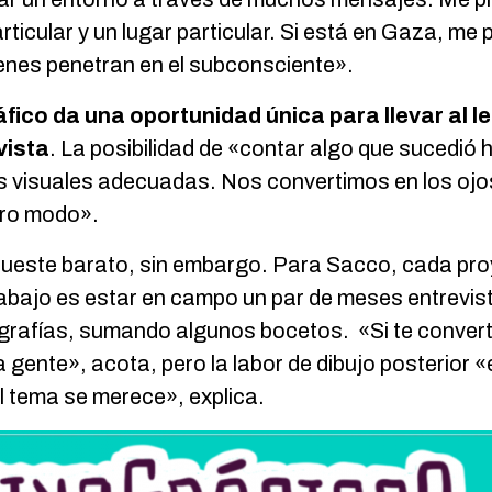
icular y un lugar particular. Si está en Gaza, me
genes penetran en el subconsciente».
fico da una oportunidad única para llevar al lec
vista
. La posibilidad de «contar algo que sucedió
as visuales adecuadas. Nos convertimos en los ojo
tro modo».
cueste barato, sin embargo. Para Sacco, cada pro
rabajo es estar en campo un par de meses entrev
grafías, sumando algunos bocetos. «Si te convertís
a gente», acota, pero la labor de dibujo posterior 
l tema se merece», explica.