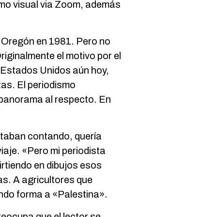
ismo visual via Zoom, además
de Oregón en 1981. Pero no
riginalmente el motivo por el
n Estados Unidos aún hoy,
tas. El periodismo
 panorama al respecto. En
estaban contando, quería
viaje. «Pero mi periodista
irtiendo en dibujos esos
s. A agricultores que
ando forma a «Palestina».
eocupa que el lector se