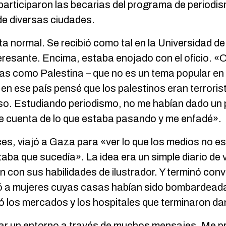
 participaron las becarias del programa de period
e diversas ciudades.
ta normal. Se recibió como tal en la Universidad 
eresante. Encima, estaba enojado con el oficio. «O
as como Palestina – que no es un tema popular e
en ese país pensé que los palestinos eran terroris
so. Estudiando periodismo, no me habían dado un
cuenta de lo que estaba pasando y me enfadé».
ces, viajó a Gaza para «ver lo que los medios no 
ntaba que sucedía». La idea era un simple diario de 
n con sus habilidades de ilustrador. Y terminó conv
ó a mujeres cuyas casas habían sido bombardeada
jó los mercados y los hospitales que terminaron d
ar un entorno a través de muchos mensajes. Me pr