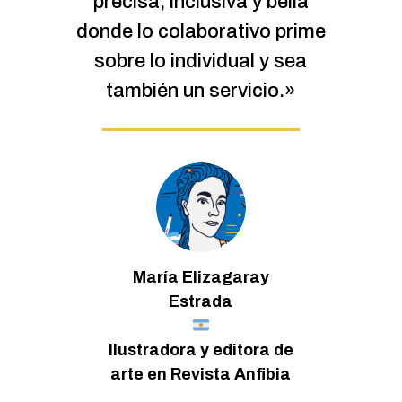
ecisa, inclusiva y bella
pued
de lo colaborativo prime
peri
obre lo individual y sea
también un servicio.»
F
Per
María Elizagaray
Estrada
Ilustradora y editora de
arte en Revista Anfibia