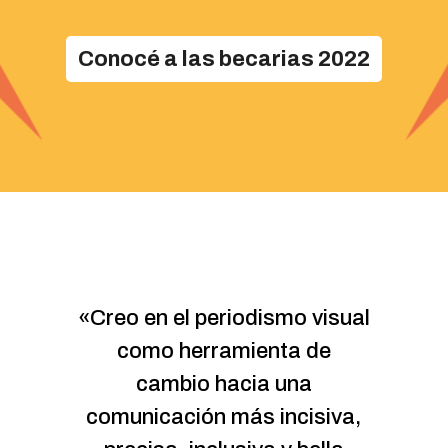
Conocé a las becarias 2022
o en el periodismo visual
«Creo 
como herramienta de
q
cambio hacia una
trad
unicación más incisiva,
nuev