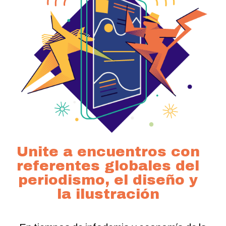
Unite a encuentros con
referentes globales del
periodismo, el diseño y
la ilustración